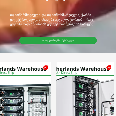
თვითწარმოებული და თვითმოხმარებული, ჭარბი
ელექტროენერგია ინახება აკუმულატორებში, რაც
ეფექტურად ამცირებს ელექტროენერგიის ხარჯებს.
ᲘᲮᲘᲚᲔᲗ ᲡᲐᲥᲛᲘᲡ ᲨᲔᲡᲬᲐᲕᲚᲐ