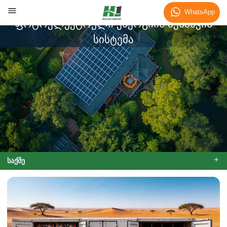
სუდანის 40 ფუტიანი დასაკეცი
WhatsApp
ფოტოელექტრული ენერგიის შენახვის
სისტემა
საქმე