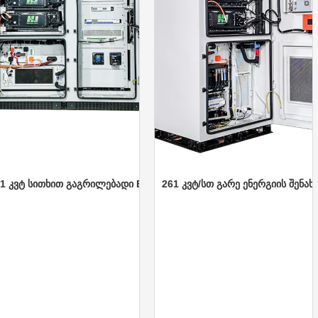
 სითხით გაგრილებადი BESS კარადა
261 კვტ/სთ გარე ენერგიის შენახვის კა
41