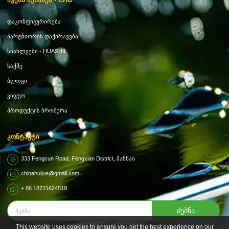
Დაკონფიგურირება
Პარტნიორის Დაქირავება
Სიახლეები - HUASHIL
Საქმე
Ბლოგი
Ვიდეო
Პროდუქტის Ბროშურა
Კონტაქტი
333 Fengcun Road, Fengxian District, Შანხაი
chinahuijue@gmail.com
+ 86 18721624519
ძებნა
This website uses cookies to ensure you get the best experience on our