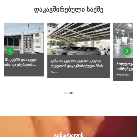
დაკავშირებული საქმე
პირადი შეტყობინების გაგზავნა
განა 50 კვტ/125 კვტ/261 კვტ/სთ
მოლდოვა, კომერციული და
ქსელთან დაკავშირებული მზის
სამრეწველო 261 კვტ/სთ სითხით
ენერგიის დაგროვების
Ghana
გაცივებული ენერგიის
მოლდოვა
ელექტრომობილების დამუხტვის
დაგროვების კარადის პროექტი
სისტემა
განაცხადის